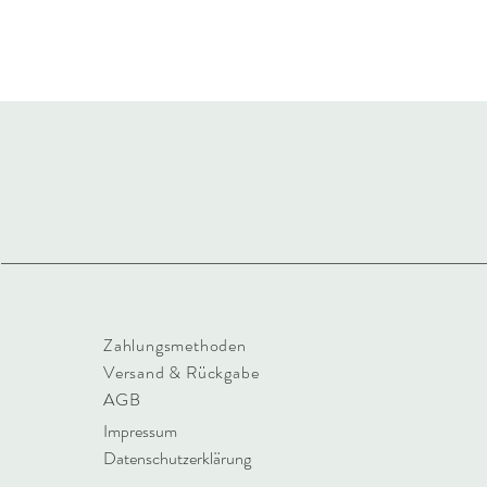
Feinwaschmittel ohne op
Weichmacher.
Nicht bügeln, damit die 
ist.
Zahlungsmethoden
Versand & Rückgabe
AGB
Impressum
Datenschutzerklärung