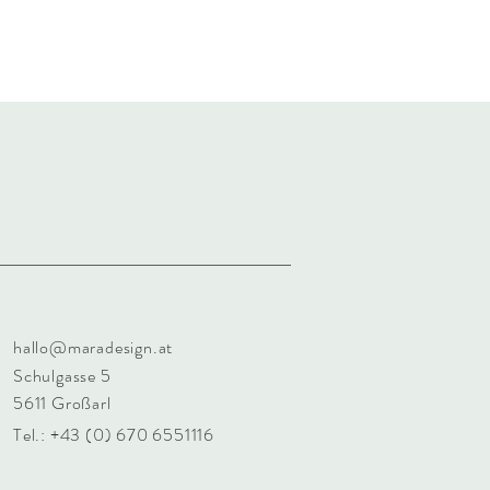
tische Aufheller, Bleichzusätze oder
für Musselin typische Struktur sichtbar
hallo@maradesign.at
Schulgasse 5
5611 Großarl
Tel.: +43 (0) 670 6551116