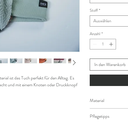
Stoff
*
Auswählen
Anzahl
*
In den Warenkorb
ial ist das Tuch perfekt für den Alltag. Es
cht und mit einem Knoten oder Druckknopf
Material
100% BIO Baumwolle
Pflegetipps
Zertifikat: Ökotex Sta
Baumwollmusselin bei 3